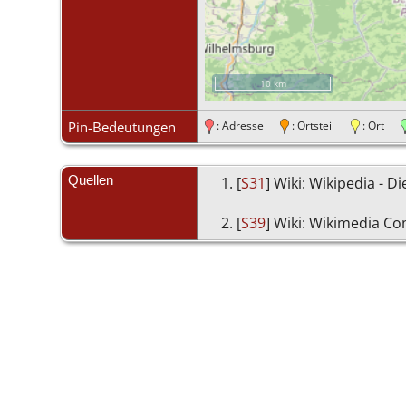
10 km
Pin-Bedeutungen
: Adresse
: Ortsteil
: Ort
Quellen
[
S31
] Wiki: Wikipedia - D
[
S39
] Wiki: Wikimedia 