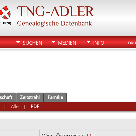
TNG-ADLER
Genealogische Datenbank
SUCHEN
MEDIEN
INFO
DRU
schaft
Zeitstrahl
Familie
|
Alle
|
PDF
Wien, Österreich
[
2
]