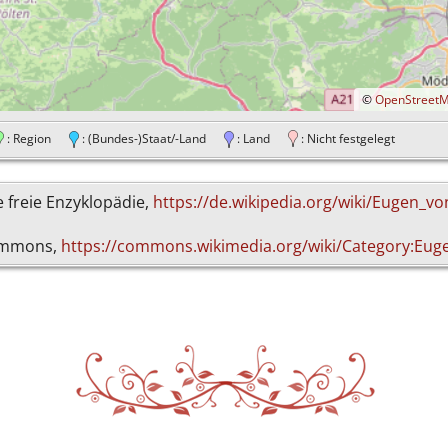
©
OpenStreet
: Region
: (Bundes-)Staat/-Land
: Land
: Nicht festgelegt
ie freie Enzyklopädie,
https://de.wikipedia.org/wiki/Eugen_v
Commons,
https://commons.wikimedia.org/wiki/Category:Eug