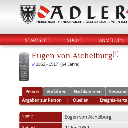
STARTSEITE
SUCHE
ANMELDEN
[
1
]
Eugen von Aichelburg
1852 - 1917 (64 Jahre)
Person
Vorfahren
Nachkommen
Verwandt
Angaben zur Person
|
Quellen
|
Ereignis-Karte
Name
Eugen
von Aichelburg
Geburt
24 Jun 1852