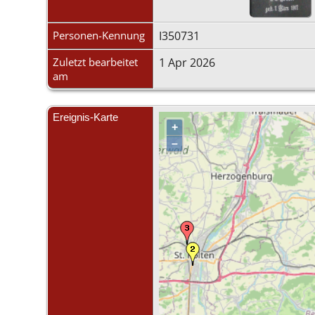
Personen-Kennung
I350731
Zuletzt bearbeitet
1 Apr 2026
am
Ereignis-Karte
+
–