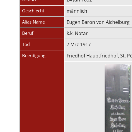
Geschlecht
männlich
Alias Name
Eugen Baron von Aichelburg
Beruf
k.k. Notar
Tod
7 Mrz 1917
Beerdigung
Friedhof Hauptfriedhof, St. P