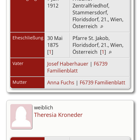
1912
Zentralfriedhof,
Stammersdorf,
Floridsdorf, 21., Wien,
Österreich
Eheschließung
30 Mai
Pfarre St. Jakob,
1875
Floridsdorf, 21., Wien,
[
1
]
Österreich [
1
]
Vater
Josef Haberhauer
|
F6739
Familienblatt
Mutter
Anna Fuchs
|
F6739 Familienblatt
weiblich
Theresia Kroneder