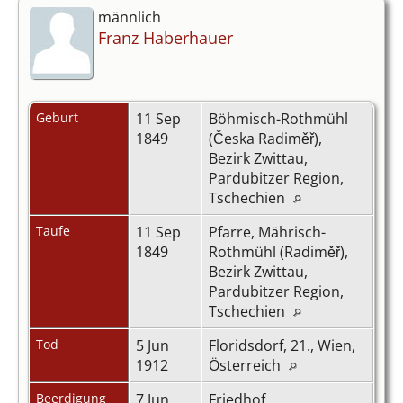
männlich
Franz Haberhauer
Geburt
11 Sep
Böhmisch-Rothmühl
1849
(Česka Radiměř),
Bezirk Zwittau,
Pardubitzer Region,
Tschechien
Taufe
11 Sep
Pfarre, Mährisch-
1849
Rothmühl (Radiměř),
Bezirk Zwittau,
Pardubitzer Region,
Tschechien
Tod
5 Jun
Floridsdorf, 21., Wien,
1912
Österreich
Beerdigung
7 Jun
Friedhof