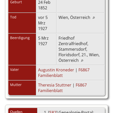
Geburt
24 Feb
1852
Tod
vor 5
Wien, Österreich
Mrz
1927
Beerdigung
5 Mrz
Friedhof
1927
Zentralfriedhof,
Stammersdorf,
Floridsdorf, 21., Wien,
Österreich
Vater
Augustin Kroneder
|
F6867
Familienblatt
Mutter
Theresia Stuttner
|
F6867
Familienblatt
Quellen
[
S82
] Genealogie-Portal: