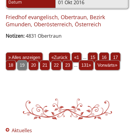
Datum
01 Okt 2016
Friedhof evangelisch, Obertraun, Bezirk
Gmunden, Oberösterreich, Österreich
Notizen:
4831 Obertraun
» Alles anzeigen
«Zurück
«1
...
15
16
17
18
19
20
21
22
23
...
131»
Vorwärts»
Aktuelles