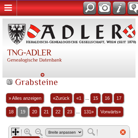
TNG-ADLER
Genealogische Datenbank
Grabsteine
» Alles anzeigen
«Zurück
«1
...
15
16
17
18
19
20
21
22
23
...
131»
Vorwärts»