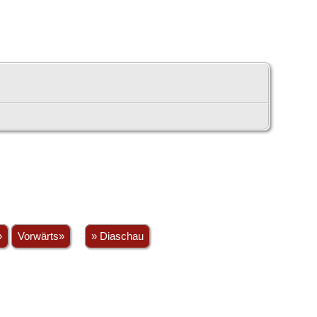
»
Vorwärts»
» Diaschau