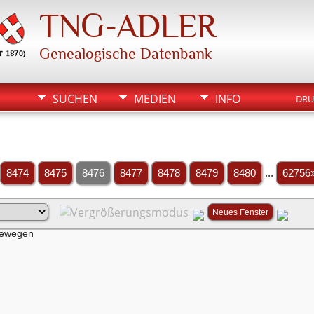
TNG-ADLER
Genealogische Datenbank
SUCHEN
MEDIEN
INFO
DRU
8474
8475
8476
8477
8478
8479
8480
...
62756