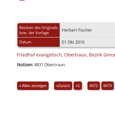
Besitzer des Originals
Herbert Fischer
bzw. der Vorlage
Datum
01 Okt 2016
Friedhof evangelisch, Obertraun, Bezirk Gmu
Notizen:
4831 Obertraun
» Alles anzeigen
«Zurück
«1
...
8472
8473