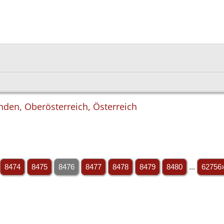
nden, Oberösterreich, Österreich
8474
8475
8476
8477
8478
8479
8480
...
62756