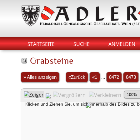
STARTSEITE
SUCHE
ANMELDEN
Grabsteine
» Alles anzeigen
«Zurück
«1
...
8472
8473