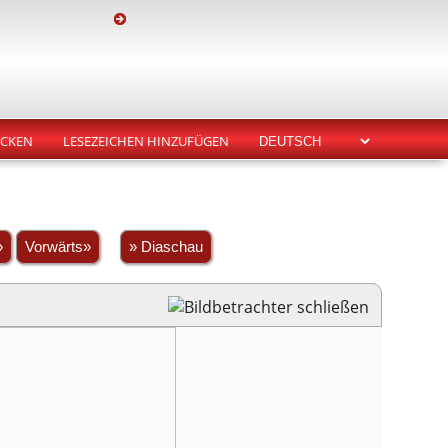
CKEN
LESEZEICHEN HINZUFÜGEN
»
Vorwärts»
» Diaschau