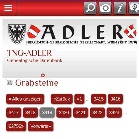
TNG-ADLER
Genealogische Datenbank
Grabsteine
» Alles anzeigen
«Zurück
«1
...
3415
3416
3417
3418
3419
3420
3421
3422
3423
...
62756»
Vorwärts»