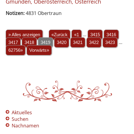
Gmunden, Oberösterreich, Österreich
Notizen:
4831 Obertraun
» Alles anzeigen
«Zurück
«1
...
3415
3416
3417
3418
3419
3420
3421
3422
3423
...
62756»
Vorwärts»
Aktuelles
Suchen
Nachnamen