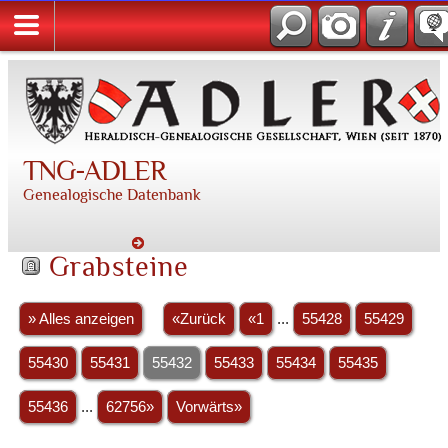
TNG-ADLER
Genealogische Datenbank
Grabsteine
» Alles anzeigen
«Zurück
«1
...
55428
55429
55430
55431
55432
55433
55434
55435
55436
...
62756»
Vorwärts»