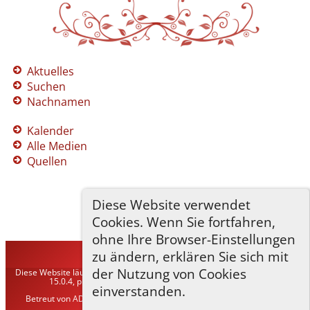
Aktuelles
Suchen
Nachnamen
Kalender
Alle Medien
Quellen
Diese Website verwendet
Cookies. Wenn Sie fortfahren,
ohne Ihre Browser-Einstellungen
zu ändern, erklären Sie sich mit
TNG-ADLER
©
2026
der Nutzung von Cookies
Diese Website läuft mit
The Next Generation of Genealogy Sitebuilding
v.
15.0.4, programmiert von Darrin Lythgoe © 2001-2026.
einverstanden.
Betreut von
ADLER Heraldisch-Genealogische Gesellschaft, Wien
. |
Datenschutzerklärung
.