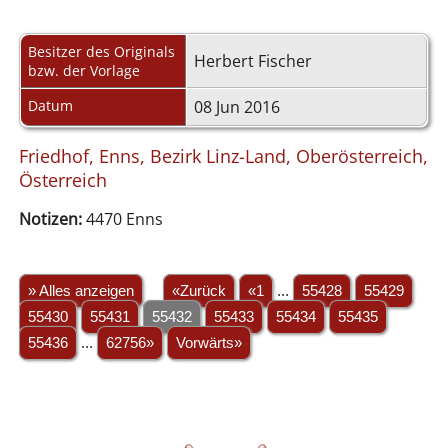
Besitzer des Originals
Herbert Fischer
bzw. der Vorlage
Datum
08 Jun 2016
Friedhof, Enns, Bezirk Linz-Land, Oberösterreich,
Österreich
Notizen:
4470 Enns
» Alles anzeigen
«Zurück
«1
...
55428
55429
55430
55431
55432
55433
55434
55435
55436
...
62756»
Vorwärts»