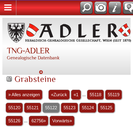
TNG-ADLER
Genealogische Datenbank
Grabsteine
» Alles anzeigen
«Zurück
«1
...
55118
55119
55120
55121
55122
55123
55124
55125
55126
...
62756»
Vorwärts»