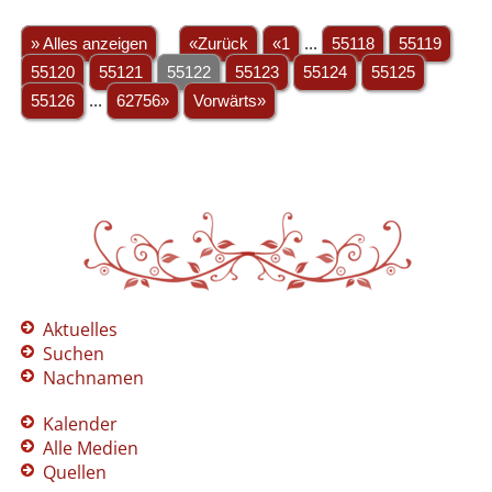
» Alles anzeigen
«Zurück
«1
...
55118
55119
55120
55121
55122
55123
55124
55125
55126
...
62756»
Vorwärts»
Aktuelles
Suchen
Nachnamen
Kalender
Alle Medien
Quellen