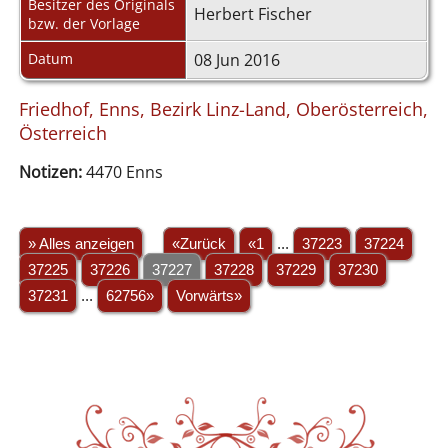
Besitzer des Originals
Herbert Fischer
bzw. der Vorlage
Datum
08 Jun 2016
Friedhof, Enns, Bezirk Linz-Land, Oberösterreich,
Österreich
Notizen:
4470 Enns
» Alles anzeigen
«Zurück
«1
...
37223
37224
37225
37226
37227
37228
37229
37230
37231
...
62756»
Vorwärts»