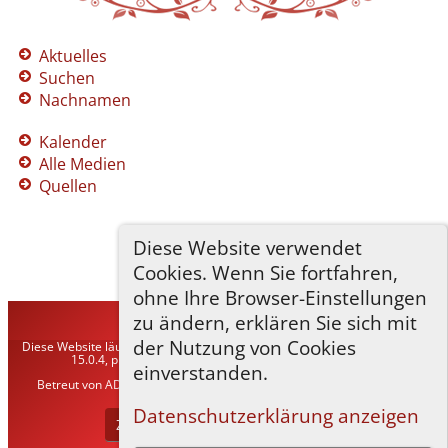
Aktuelles
Suchen
Nachnamen
Kalender
Alle Medien
Quellen
Diese Website verwendet
Cookies. Wenn Sie fortfahren,
ohne Ihre Browser-Einstellungen
zu ändern, erklären Sie sich mit
TNG-ADLER
©
2026
der Nutzung von Cookies
Diese Website läuft mit
The Next Generation of Genealogy Sitebuilding
v.
15.0.4, programmiert von Darrin Lythgoe © 2001-2026.
einverstanden.
Betreut von
ADLER Heraldisch-Genealogische Gesellschaft, Wien
. |
Datenschutzerklärung
.
Datenschutzerklärung anzeigen
Zur Desktop-Webseite wechseln