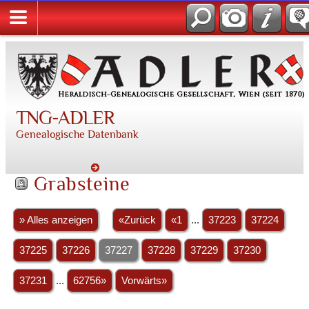
TNG-ADLER
Genealogische Datenbank
Grabsteine
» Alles anzeigen
«Zurück
«1
...
37223
37224
37225
37226
37227
37228
37229
37230
37231
...
62756»
Vorwärts»