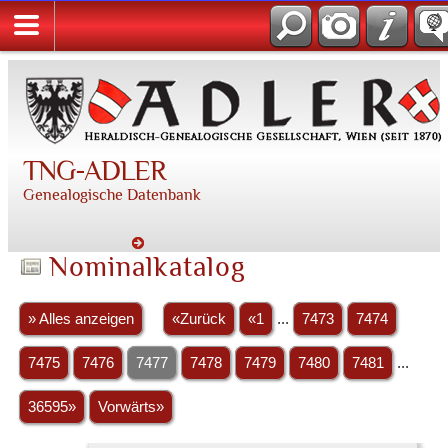
TNG-ADLER
Genealogische Datenbank
Nominalkatalog
» Alles anzeigen
«Zurück
«1
...
7473
7474
7475
7476
7477
7478
7479
7480
7481
...
36595»
Vorwärts»