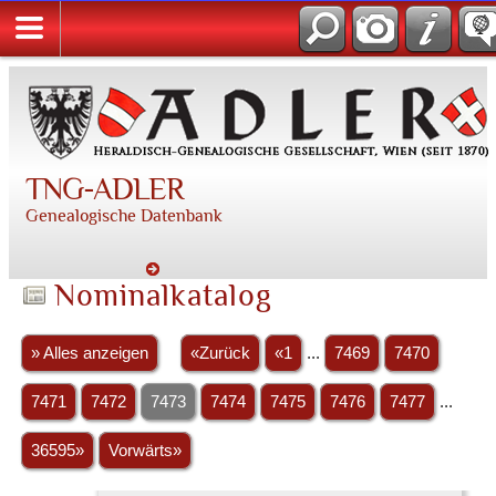
TNG-ADLER
Genealogische Datenbank
Nominalkatalog
» Alles anzeigen
«Zurück
«1
...
7469
7470
7471
7472
7473
7474
7475
7476
7477
...
36595»
Vorwärts»