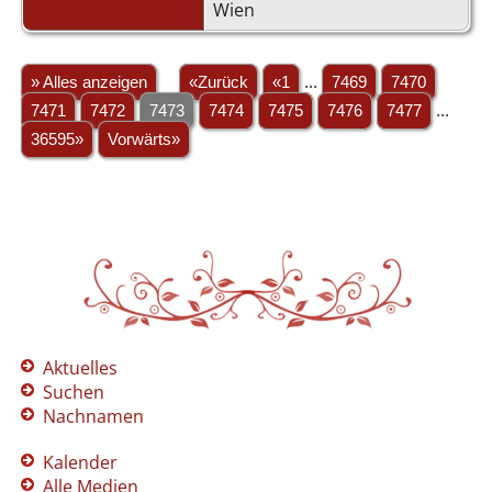
Wien
» Alles anzeigen
«Zurück
«1
...
7469
7470
7471
7472
7473
7474
7475
7476
7477
...
36595»
Vorwärts»
Aktuelles
Suchen
Nachnamen
Kalender
Alle Medien