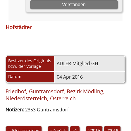
Hofstädter
Besitzer des Originals
ADLER-Mitglied GH
bzw. der Vorlage
Datum
04 Apr 2016
Friedhof, Guntramsdorf, Bezirk Mödling,
Niederösterreich, Österreich
Notizen:
2353 Guntramsdorf
» Alles anzeigen
«Zurück
«1
...
20015
20016