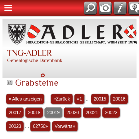
TNG-ADLER
Genealogische Datenbank
Grabsteine
» Alles anzeigen
«Zurück
«1
...
20015
20016
20017
20018
20019
20020
20021
20022
20023
...
62756»
Vorwärts»