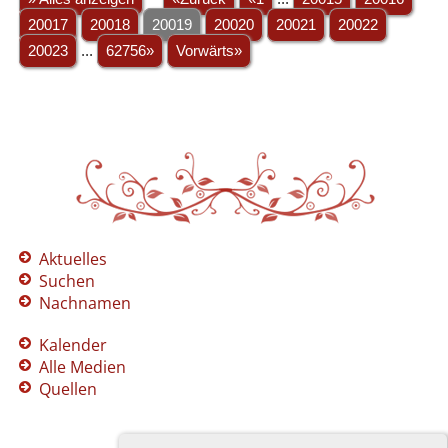
20017
20018
20019
20020
20021
20022
20023
...
62756»
Vorwärts»
Aktuelles
Suchen
Nachnamen
Kalender
Alle Medien
Quellen