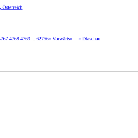
, Österreich
4767
4768
4769
...
62756»
Vorwärts»
» Diaschau