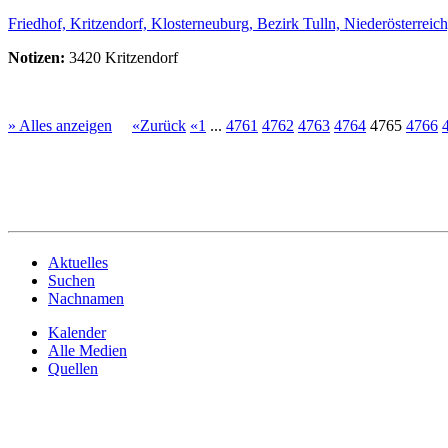
Friedhof, Kritzendorf, Klosterneuburg, Bezirk Tulln, Niederösterreich
Notizen:
3420 Kritzendorf
» Alles anzeigen
«Zurück
«1
...
4761
4762
4763
4764
4765
4766
Aktuelles
Suchen
Nachnamen
Kalender
Alle Medien
Quellen