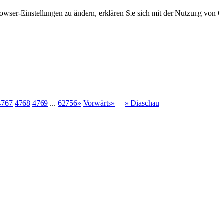
owser-Einstellungen zu ändern, erklären Sie sich mit der Nutzung von 
4767
4768
4769
...
62756»
Vorwärts»
» Diaschau