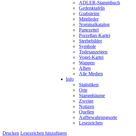
ADLER-Stammbuch
Gedenktafeln
Grabsteine
Mitglieder
Nominalkatalog
Partezettel
Porzellan-Kartei
Sterbebilder
Symbole
Todesanzeigen
Vogel-Kartei
Wappen
Alben
Alle Medien
Info
Statistiken
Orte
Stammbäume
Zweige
Notizen
Quellen
Aufbewahrungsorte
Lesezeichen
Drucken
Lesezeichen hinzufügen