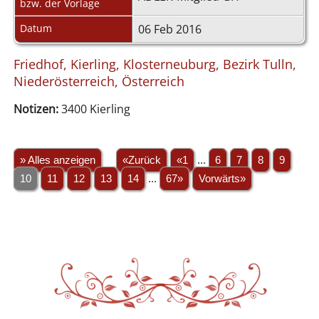
bzw. der Vorlage
Datum
06 Feb 2016
Friedhof, Kierling, Klosterneuburg, Bezirk Tulln,
Niederösterreich, Österreich
Notizen:
3400 Kierling
» Alles anzeigen
«Zurück
«1
...
6
7
8
9
10
11
12
13
14
...
67»
Vorwärts»