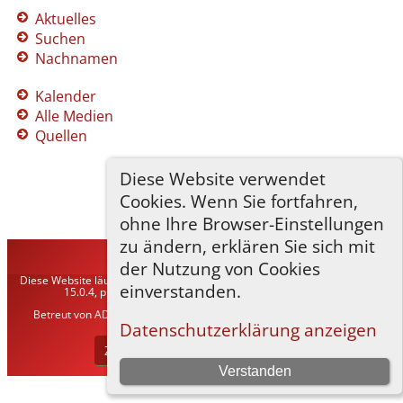
Aktuelles
Suchen
Nachnamen
Kalender
Alle Medien
Quellen
Diese Website verwendet
Cookies. Wenn Sie fortfahren,
ohne Ihre Browser-Einstellungen
zu ändern, erklären Sie sich mit
TNG-ADLER
©
2026
der Nutzung von Cookies
Diese Website läuft mit
The Next Generation of Genealogy Sitebuilding
v.
einverstanden.
15.0.4, programmiert von Darrin Lythgoe © 2001-2026.
Betreut von
ADLER Heraldisch-Genealogische Gesellschaft, Wien
. |
Datenschutzerklärung
.
Datenschutzerklärung anzeigen
Zur Desktop-Webseite wechseln
Verstanden