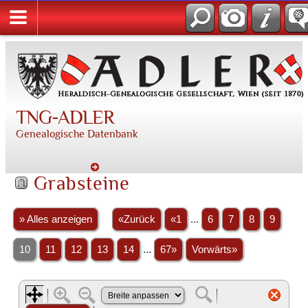
TNG-ADLER
Genealogische Datenbank
Grabsteine
» Alles anzeigen
«Zurück
«1
...
6
7
8
9
10
11
12
13
14
...
67»
Vorwärts»