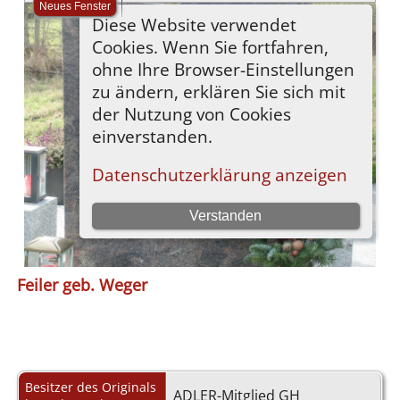
Feiler geb. Weger
Besitzer des Originals
ADLER-Mitglied GH