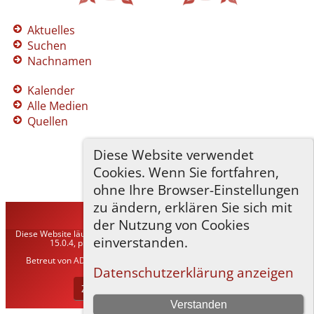
Aktuelles
Suchen
Nachnamen
Kalender
Alle Medien
Quellen
Diese Website verwendet
Cookies. Wenn Sie fortfahren,
ohne Ihre Browser-Einstellungen
zu ändern, erklären Sie sich mit
TNG-ADLER
©
2026
der Nutzung von Cookies
Diese Website läuft mit
The Next Generation of Genealogy Sitebuilding
v.
einverstanden.
15.0.4, programmiert von Darrin Lythgoe © 2001-2026.
Betreut von
ADLER Heraldisch-Genealogische Gesellschaft, Wien
. |
Datenschutzerklärung
.
Datenschutzerklärung anzeigen
Zur Desktop-Webseite wechseln
Verstanden