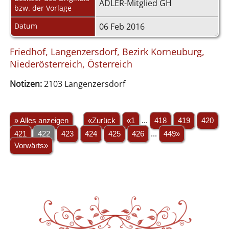
ADLER-Mitglied GH
bzw. der Vorlage
Datum
06 Feb 2016
Friedhof, Langenzersdorf, Bezirk Korneuburg,
Niederösterreich, Österreich
Notizen:
2103 Langenzersdorf
» Alles anzeigen
«Zurück
«1
...
418
419
420
421
422
423
424
425
426
...
449»
Vorwärts»