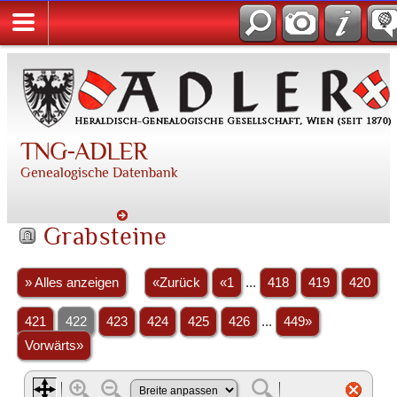
TNG-ADLER
Genealogische Datenbank
Grabsteine
» Alles anzeigen
«Zurück
«1
...
418
419
420
421
422
423
424
425
426
...
449»
Vorwärts»