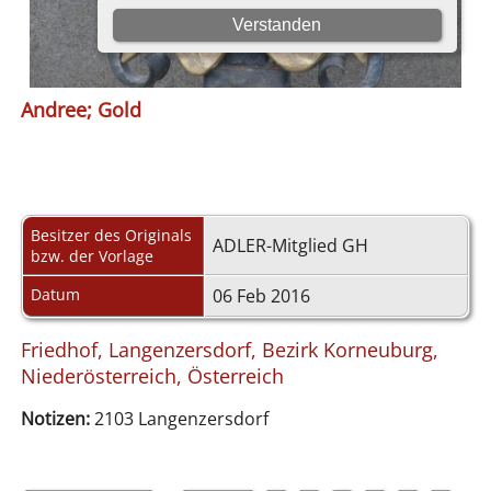
Andree; Gold
Besitzer des Originals
ADLER-Mitglied GH
bzw. der Vorlage
Datum
06 Feb 2016
Friedhof, Langenzersdorf, Bezirk Korneuburg,
Niederösterreich, Österreich
Notizen:
2103 Langenzersdorf