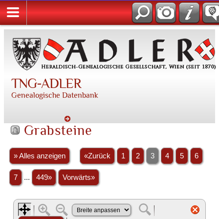
TNG-ADLER
Genealogische Datenbank
Grabsteine
» Alles anzeigen
«Zurück
1
2
3
4
5
6
7
...
449»
Vorwärts»