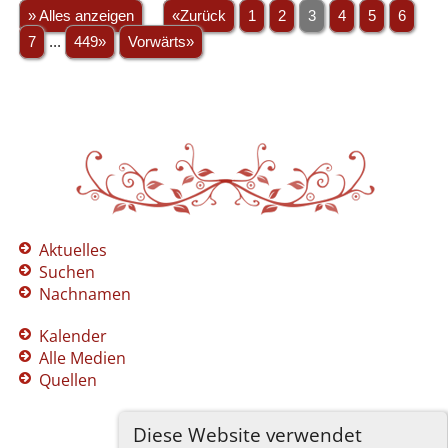
» Alles anzeigen
«Zurück
1
2
3
4
5
6
7
...
449»
Vorwärts»
Aktuelles
Suchen
Nachnamen
Kalender
Alle Medien
Quellen
Diese Website verwendet