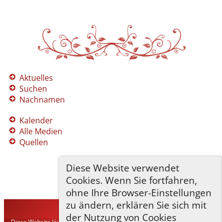
Aktuelles
Suchen
Nachnamen
Kalender
Alle Medien
Quellen
Diese Website verwendet
Cookies. Wenn Sie fortfahren,
ohne Ihre Browser-Einstellungen
zu ändern, erklären Sie sich mit
TNG-ADLER
©
2026
der Nutzung von Cookies
Diese Website läuft mit
The Next Generation of Genealogy Sitebuilding
v.