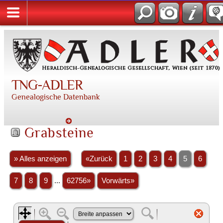
TNG-ADLER
Genealogische Datenbank
Grabsteine
» Alles anzeigen
«Zurück
1
2
3
4
5
6
7
8
9
...
62756»
Vorwärts»