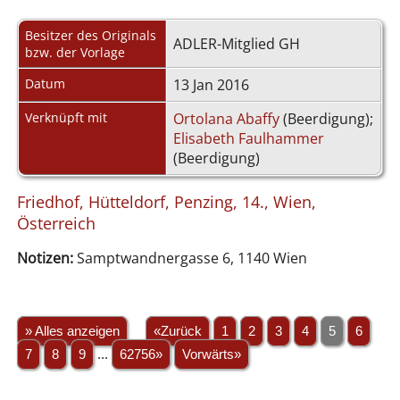
Besitzer des Originals
ADLER-Mitglied GH
bzw. der Vorlage
Datum
13 Jan 2016
Verknüpft mit
Ortolana Abaffy
(Beerdigung);
Elisabeth Faulhammer
(Beerdigung)
Friedhof, Hütteldorf, Penzing, 14., Wien,
Österreich
Notizen:
Samptwandnergasse 6, 1140 Wien
» Alles anzeigen
«Zurück
1
2
3
4
5
6
7
8
9
...
62756»
Vorwärts»