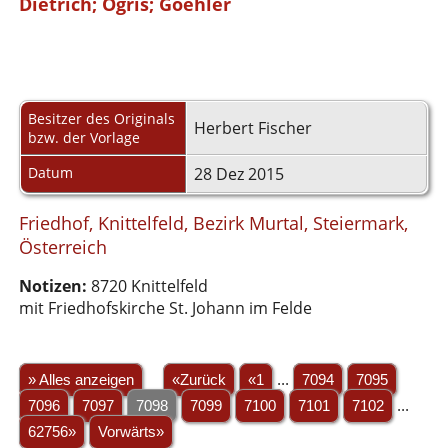
Dietrich; Ogris; Goehler
Besitzer des Originals
Herbert Fischer
bzw. der Vorlage
Datum
28 Dez 2015
Friedhof, Knittelfeld, Bezirk Murtal, Steiermark,
Österreich
Notizen:
8720 Knittelfeld
mit Friedhofskirche St. Johann im Felde
» Alles anzeigen
«Zurück
«1
...
7094
7095
7096
7097
7098
7099
7100
7101
7102
...
62756»
Vorwärts»