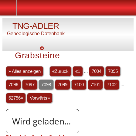
TNG-ADLER
Genealogische Datenbank
Grabsteine
» Alles anzeigen
«Zurück
«1
...
7094
7095
7096
7097
7098
7099
7100
7101
7102
...
62756»
Vorwärts»
Wird geladen...