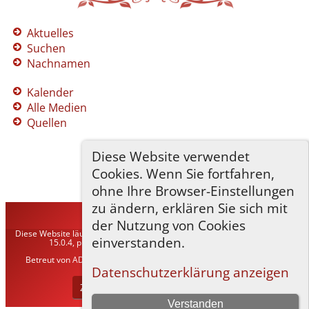
Aktuelles
Suchen
Nachnamen
Kalender
Alle Medien
Quellen
Diese Website verwendet
Cookies. Wenn Sie fortfahren,
ohne Ihre Browser-Einstellungen
zu ändern, erklären Sie sich mit
TNG-ADLER
©
2026
der Nutzung von Cookies
Diese Website läuft mit
The Next Generation of Genealogy Sitebuilding
v.
einverstanden.
15.0.4, programmiert von Darrin Lythgoe © 2001-2026.
Betreut von
ADLER Heraldisch-Genealogische Gesellschaft, Wien
. |
Datenschutzerklärung
.
Datenschutzerklärung anzeigen
Zur Desktop-Webseite wechseln
Verstanden