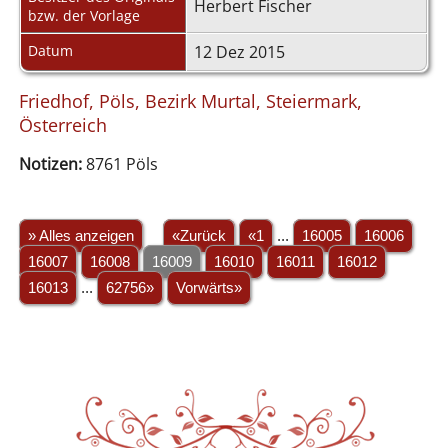
Herbert Fischer
bzw. der Vorlage
Datum
12 Dez 2015
Friedhof, Pöls, Bezirk Murtal, Steiermark,
Österreich
Notizen:
8761 Pöls
» Alles anzeigen
«Zurück
«1
...
16005
16006
16007
16008
16009
16010
16011
16012
16013
...
62756»
Vorwärts»