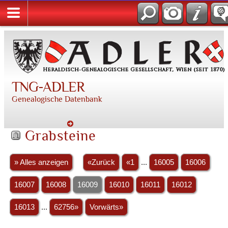
TNG-ADLER
Genealogische Datenbank
Grabsteine
» Alles anzeigen
«Zurück
«1
...
16005
16006
16007
16008
16009
16010
16011
16012
16013
...
62756»
Vorwärts»