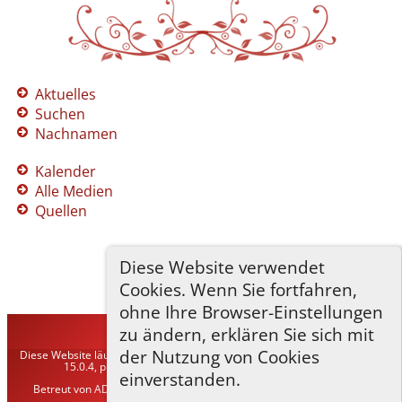
Aktuelles
Suchen
Nachnamen
Kalender
Alle Medien
Quellen
Diese Website verwendet
Cookies. Wenn Sie fortfahren,
ohne Ihre Browser-Einstellungen
zu ändern, erklären Sie sich mit
TNG-ADLER
©
2026
der Nutzung von Cookies
Diese Website läuft mit
The Next Generation of Genealogy Sitebuilding
v.
15.0.4, programmiert von Darrin Lythgoe © 2001-2026.
einverstanden.
Betreut von
ADLER Heraldisch-Genealogische Gesellschaft, Wien
. |
Datenschutzerklärung
.