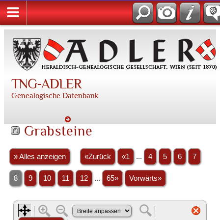
TNG-ADLER
Genealogische Datenbank
Grabsteine
» Alles anzeigen
«Zurück
«1
...
4
5
6
7
8
9
10
11
12
...
65»
Vorwärts»