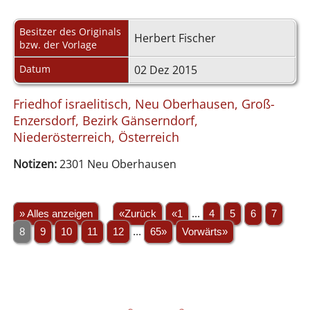
Besitzer des Originals
Herbert Fischer
bzw. der Vorlage
Datum
02 Dez 2015
Friedhof israelitisch, Neu Oberhausen, Groß-
Enzersdorf, Bezirk Gänserndorf,
Niederösterreich, Österreich
Notizen:
2301 Neu Oberhausen
» Alles anzeigen
«Zurück
«1
...
4
5
6
7
8
9
10
11
12
...
65»
Vorwärts»