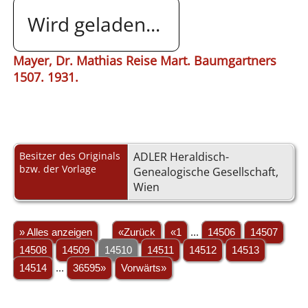
Wird geladen...
Mayer, Dr. Mathias Reise Mart. Baumgartners
1507. 1931.
Besitzer des Originals
ADLER Heraldisch-
bzw. der Vorlage
Genealogische Gesellschaft,
Wien
» Alles anzeigen
«Zurück
«1
...
14506
14507
14508
14509
14510
14511
14512
14513
14514
...
36595»
Vorwärts»