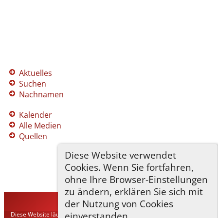
Aktuelles
Suchen
Nachnamen
Kalender
Alle Medien
Quellen
Diese Website verwendet
Cookies. Wenn Sie fortfahren,
ohne Ihre Browser-Einstellungen
zu ändern, erklären Sie sich mit
der Nutzung von Cookies
TNG-ADLER
©
2026
einverstanden.
Diese Website läuft mit
The Next Generation of Genealogy Sitebuilding
v.