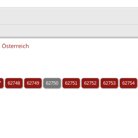
, Österreich
7
62748
62749
62750
62751
62752
62753
62754