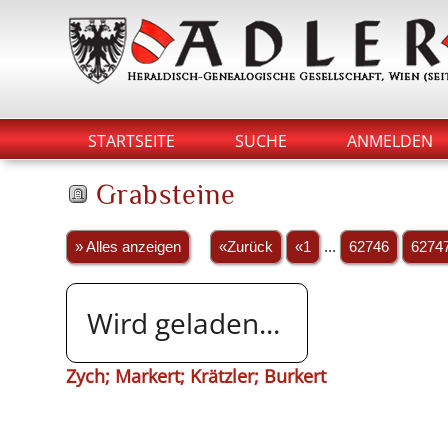
STARTSEITE
SUCHE
ANMELDEN
Grabsteine
» Alles anzeigen
«Zurück
«1
...
62746
6274
Wird geladen...
Zych; Markert; Krätzler; Burkert