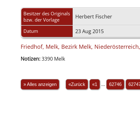
Besitzer des Originals
Herbert Fischer
bzw. der Vorlage
Datum
23 Aug 2015
Friedhof, Melk, Bezirk Melk, Niederösterreich
Notizen:
3390 Melk
» Alles anzeigen
«Zurück
«1
...
62746
6274