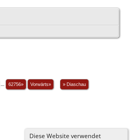
...
62756»
Vorwärts»
» Diaschau
Diese Website verwendet