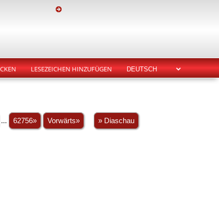
CKEN
LESEZEICHEN HINZUFÜGEN
...
62756»
Vorwärts»
» Diaschau