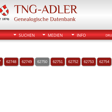
TNG-ADLER
Genealogische Datenbank
SUCHEN
MEDIEN
INFO
DRU
7
62748
62749
62750
62751
62752
62753
62754