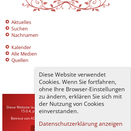
Aktuelles
Suchen
Nachnamen
Kalender
Alle Medien
Quellen
Diese Website verwendet
Cookies. Wenn Sie fortfahren,
ohne Ihre Browser-Einstellungen
zu ändern, erklären Sie sich mit
TNG-ADLER
©
2026
der Nutzung von Cookies
Diese Website läuft mit
The Next Generation of Genealogy Sitebuilding
v.
einverstanden.
15.0.4, programmiert von Darrin Lythgoe © 2001-2026.
Betreut von
ADLER Heraldisch-Genealogische Gesellschaft, Wien
. |
Datenschutzerklärung
.
Datenschutzerklärung anzeigen
Zur Desktop-Webseite wechseln