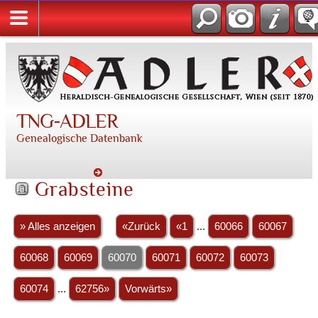
TNG-ADLER
Genealogische Datenbank
Grabsteine
» Alles anzeigen
«Zurück
«1
...
60066
60067
60068
60069
60070
60071
60072
60073
60074
...
62756»
Vorwärts»