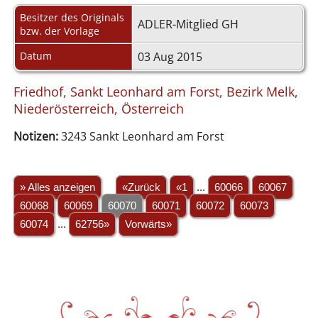
Besitzer des Originals
ADLER-Mitglied GH
bzw. der Vorlage
Datum
03 Aug 2015
Friedhof, Sankt Leonhard am Forst, Bezirk Melk,
Niederösterreich, Österreich
Notizen:
3243 Sankt Leonhard am Forst
» Alles anzeigen
«Zurück
«1
...
60066
60067
60068
60069
60070
60071
60072
60073
60074
...
62756»
Vorwärts»