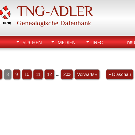
TNG-ADLER
Genealogische Datenbank
SUCHEN
MEDIEN
INFO
DRU
8
9
10
11
12
...
20»
Vorwärts»
» Diaschau