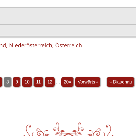
nd, Niederösterreich, Österreich
8
9
10
11
12
...
20»
Vorwärts»
» Diaschau