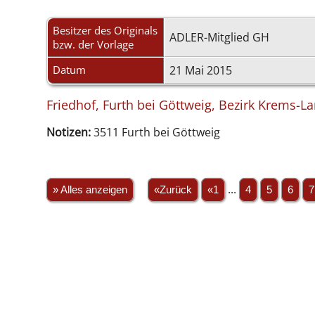
Besitzer des Originals
ADLER-Mitglied GH
bzw. der Vorlage
Datum
21 Mai 2015
Friedhof, Furth bei Göttweig, Bezirk Krems-La
Notizen:
3511 Furth bei Göttweig
» Alles anzeigen
«Zurück
«1
...
4
5
6
7