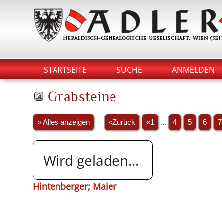
STARTSEITE
SUCHE
ANMELDEN
Grabsteine
» Alles anzeigen
«Zurück
«1
...
4
5
6
7
Wird geladen...
Hintenberger; Maier