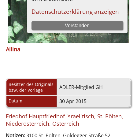
Allina
Besitzer des Originals
ADLER-Mitglied GH
bzw. der Vorlage
Datum
30 Apr 2015
Friedhof Hauptfriedhof israelitisch, St. Pölten,
Niederösterreich, Österreich
Notizen:
3100 St. Pölten, Goldegger Straße 52