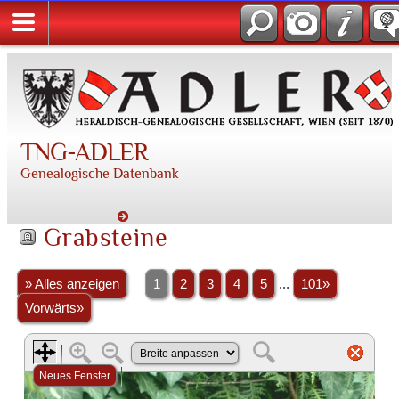
TNG-ADLER
Genealogische Datenbank
Grabsteine
» Alles anzeigen
1
2
3
4
5
...
101»
Vorwärts»