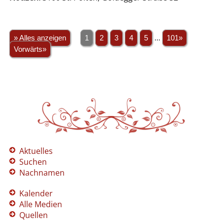
» Alles anzeigen
1
2
3
4
5
...
101»
Vorwärts»
Aktuelles
Suchen
Nachnamen
Kalender
Alle Medien
Quellen