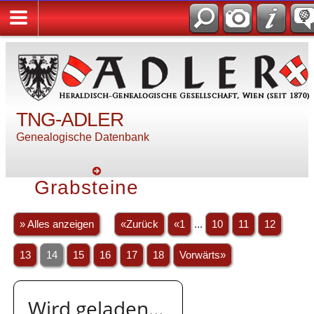
TNG-ADLER
Genealogische Datenbank
Grabsteine
» Alles anzeigen
«Zurück
«1
...
10
11
12
13
14
15
16
17
18
Vorwärts»
Wird geladen...