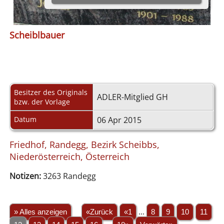
Scheiblbauer
Besitzer des Originals
ADLER-Mitglied GH
bzw. der Vorlage
Datum
06 Apr 2015
Friedhof, Randegg, Bezirk Scheibbs,
Niederösterreich, Österreich
Notizen:
3263 Randegg
» Alles anzeigen
«Zurück
«1
...
8
9
10
11