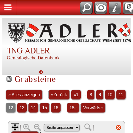
TNG-ADLER
Genealogische Datenbank
Grabsteine
» Alles anzeigen
«Zurück
«1
...
8
9
10
11
12
13
14
15
16
...
18»
Vorwärts»