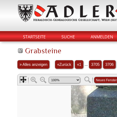
STARTSEITE
SUCHE
ANMELDEN
Grabsteine
» Alles anzeigen
«Zurück
«1
...
3705
3706