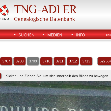
TNG-ADLER
Genealogische Datenbank
SUCHEN
MEDIEN
INFO
DRU
3707
3708
3709
3710
3711
3712
3713
...
62756