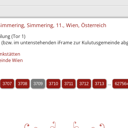
), Simmering, Simmering, 11., Wien, Österreich
ilung (Tor 1)
n (bzw. im untenstehenden iFrame zur Kulutusgemeinde abg
enkstätten
meinde Wien
3707
3708
3709
3710
3711
3712
3713
...
62756