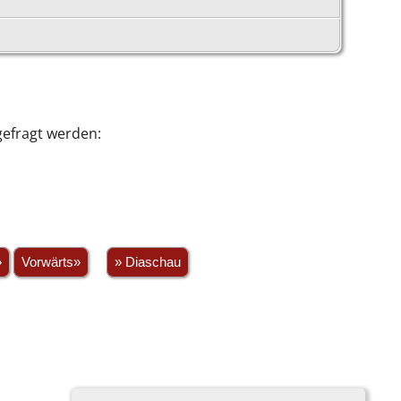
efragt werden:
»
Vorwärts»
» Diaschau