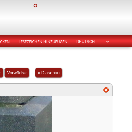
CKEN
LESEZEICHEN HINZUFÜGEN
»
Vorwärts»
» Diaschau