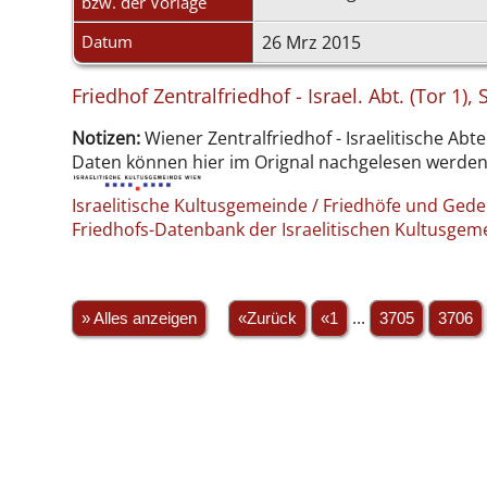
bzw. der Vorlage
Datum
26 Mrz 2015
Friedhof Zentralfriedhof - Israel. Abt. (Tor 1
Notizen:
Wiener Zentralfriedhof - Israelitische Abte
Daten können hier im Orignal nachgelesen werde
Israelitische Kultusgemeinde / Friedhöfe und Ged
Friedhofs-Datenbank der Israelitischen Kultusge
» Alles anzeigen
«Zurück
«1
...
3705
3706