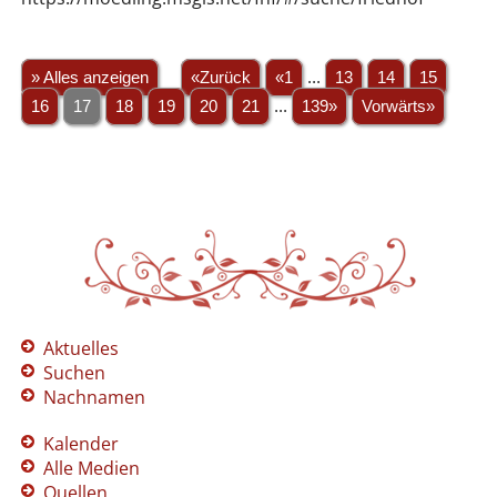
» Alles anzeigen
«Zurück
«1
...
13
14
15
16
17
18
19
20
21
...
139»
Vorwärts»
Aktuelles
Suchen
Nachnamen
Kalender
Alle Medien
Quellen