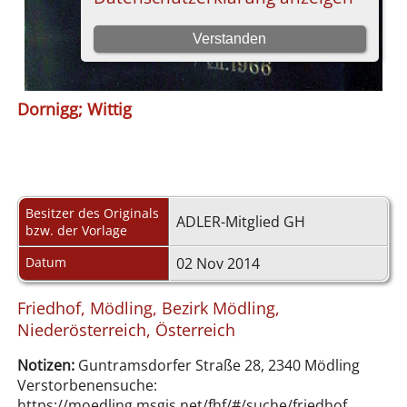
Dornigg; Wittig
Besitzer des Originals
ADLER-Mitglied GH
bzw. der Vorlage
Datum
02 Nov 2014
Friedhof, Mödling, Bezirk Mödling,
Niederösterreich, Österreich
Notizen:
Guntramsdorfer Straße 28, 2340 Mödling
Verstorbenensuche:
https://moedling.msgis.net/fhf/#/suche/friedhof