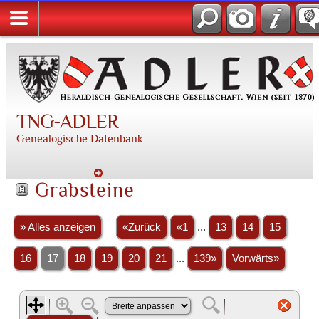
TNG-ADLER
Genealogische Datenbank
Grabsteine
» Alles anzeigen
«Zurück
«1
...
13
14
15
16
17
18
19
20
21
...
139»
Vorwärts»