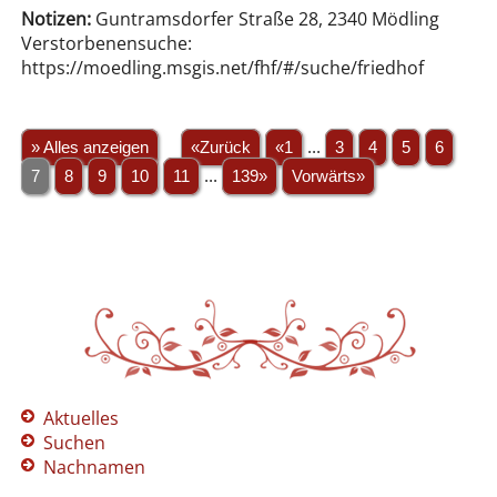
Notizen:
Guntramsdorfer Straße 28, 2340 Mödling
Verstorbenensuche:
https://moedling.msgis.net/fhf/#/suche/friedhof
» Alles anzeigen
«Zurück
«1
...
3
4
5
6
7
8
9
10
11
...
139»
Vorwärts»
Aktuelles
Suchen
Nachnamen