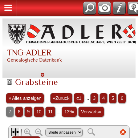
TNG-ADLER
Genealogische Datenbank
Grabsteine
» Alles anzeigen
«Zurück
«1
...
3
4
5
6
7
8
9
10
11
...
139»
Vorwärts»