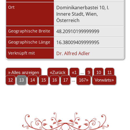
Ort
Dominikanerbastei 10, I.
Innere Stadt, Wien,
Österreich
Geographische Breite
48.20910199999999
Geographische Länge
16.38009409999995
Verknüpft mit
Dr. Alfred Adler
» Alles anzeigen
«Zurück
«1
...
9
10
11
12
13
14
15
16
17
...
167»
Vorwärts»