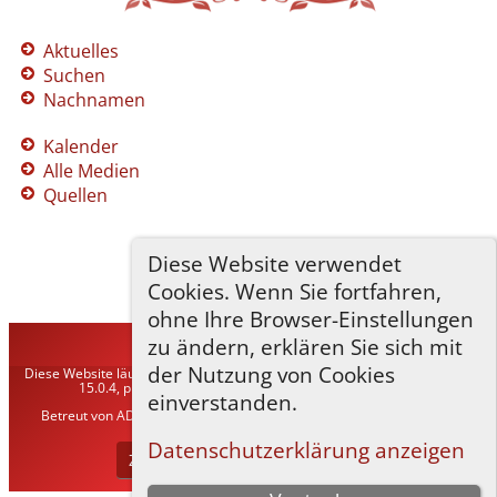
Aktuelles
Suchen
Nachnamen
Kalender
Alle Medien
Quellen
Diese Website verwendet
Cookies. Wenn Sie fortfahren,
ohne Ihre Browser-Einstellungen
zu ändern, erklären Sie sich mit
TNG-ADLER
©
2026
der Nutzung von Cookies
Diese Website läuft mit
The Next Generation of Genealogy Sitebuilding
v.
15.0.4, programmiert von Darrin Lythgoe © 2001-2026.
einverstanden.
Betreut von
ADLER Heraldisch-Genealogische Gesellschaft, Wien
. |
Datenschutzerklärung
.
Datenschutzerklärung anzeigen
Zur Desktop-Webseite wechseln