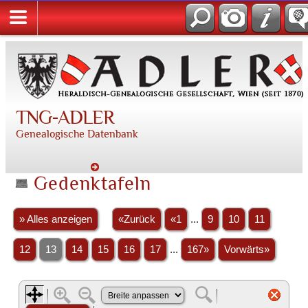
TNG-ADLER
Genealogische Datenbank
Gedenktafeln
» Alles anzeigen
«Zurück
«1
...
9
10
11
12
13
14
15
16
17
...
167»
Vorwärts»