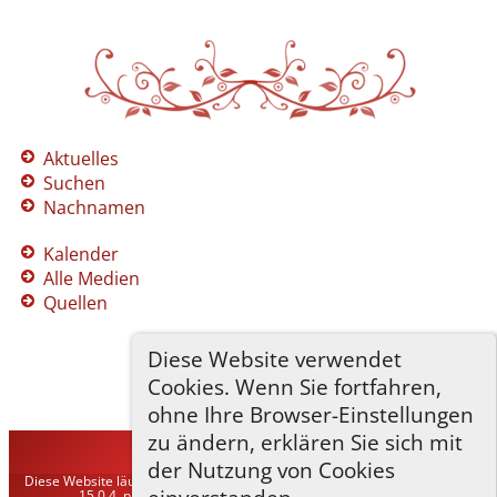
Aktuelles
Suchen
Nachnamen
Kalender
Alle Medien
Quellen
Diese Website verwendet
Cookies. Wenn Sie fortfahren,
ohne Ihre Browser-Einstellungen
zu ändern, erklären Sie sich mit
TNG-ADLER
©
2026
der Nutzung von Cookies
Diese Website läuft mit
The Next Generation of Genealogy Sitebuilding
v.
15.0.4, programmiert von Darrin Lythgoe © 2001-2026.