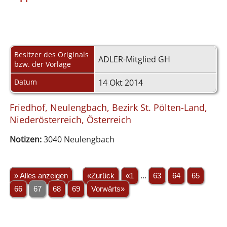
Besitzer des Originals
ADLER-Mitglied GH
bzw. der Vorlage
Datum
14 Okt 2014
Friedhof, Neulengbach, Bezirk St. Pölten-Land,
Niederösterreich, Österreich
Notizen:
3040 Neulengbach
» Alles anzeigen
«Zurück
«1
...
63
64
65
66
67
68
69
Vorwärts»