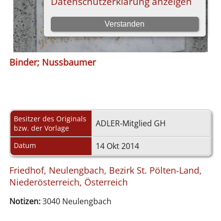
Binder; Nussbaumer
Besitzer des Originals
ADLER-Mitglied GH
bzw. der Vorlage
Datum
14 Okt 2014
Friedhof, Neulengbach, Bezirk St. Pölten-Land,
Niederösterreich, Österreich
Notizen:
3040 Neulengbach