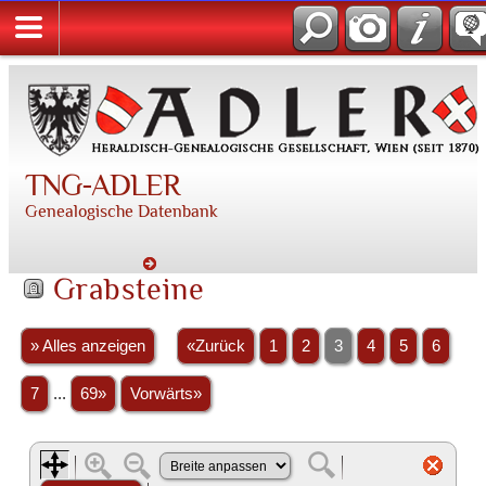
TNG-ADLER
Genealogische Datenbank
Grabsteine
» Alles anzeigen
«Zurück
1
2
3
4
5
6
7
...
69»
Vorwärts»