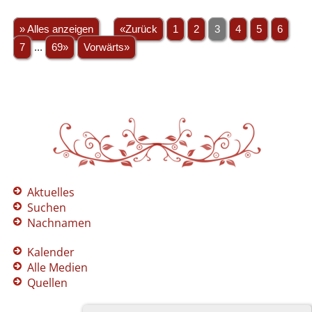
» Alles anzeigen
«Zurück
1
2
3
4
5
6
7
...
69»
Vorwärts»
Aktuelles
Suchen
Nachnamen
Kalender
Alle Medien
Quellen