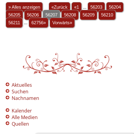
» Alles anzeigen
«Zurück
«1
...
56203
56204
56205
56206
56207
56208
56209
56210
56211
...
62756»
Vorwärts»
Aktuelles
Suchen
Nachnamen
Kalender
Alle Medien
Quellen