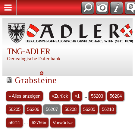
TNG-ADLER
Genealogische Datenbank
Grabsteine
» Alles anzeigen
«Zurück
«1
...
56203
56204
56205
56206
56207
56208
56209
56210
56211
...
62756»
Vorwärts»