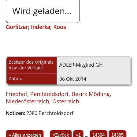
Wird geladen...
Gorlitzer; Inderka; Koos
Besitzer des Originals
ADLER-Mitglied GH
bzw. der Vorlage
Datum
06 Okt 2014
Friedhof, Perchtoldsdorf, Bezirk Mödling,
Niederösterreich, Österreich
Notizen:
2380 Perchtoldsdorf
» Alles anzeigen
«Zurück
«1
...
14384
14385