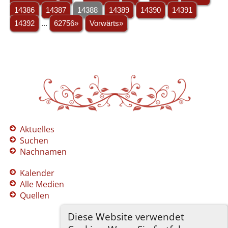
14386
14387
14388
14389
14390
14391
14392
...
62756»
Vorwärts»
Aktuelles
Suchen
Nachnamen
Kalender
Alle Medien
Quellen
Diese Website verwendet