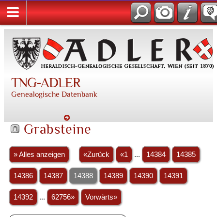
TNG-ADLER
Genealogische Datenbank
Grabsteine
» Alles anzeigen
«Zurück
«1
...
14384
14385
14386
14387
14388
14389
14390
14391
14392
...
62756»
Vorwärts»