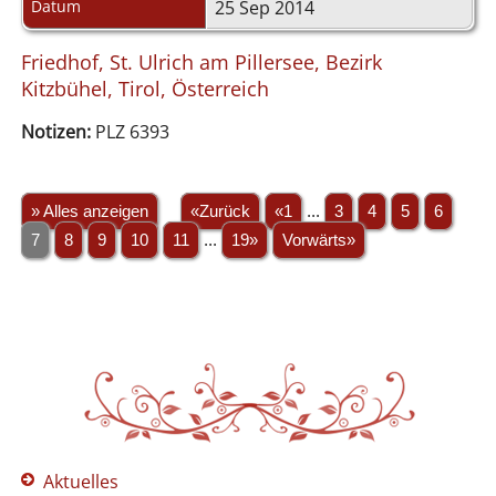
Datum
25 Sep 2014
Friedhof, St. Ulrich am Pillersee, Bezirk
Kitzbühel, Tirol, Österreich
Notizen:
PLZ 6393
» Alles anzeigen
«Zurück
«1
...
3
4
5
6
7
8
9
10
11
...
19»
Vorwärts»
Aktuelles