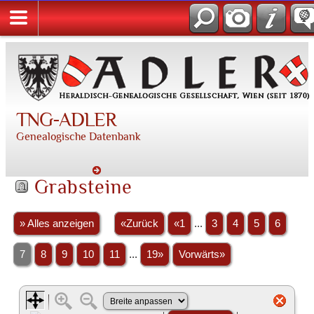
TNG-ADLER
Genealogische Datenbank
Grabsteine
» Alles anzeigen
«Zurück
«1
...
3
4
5
6
7
8
9
10
11
...
19»
Vorwärts»