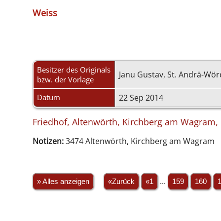
Weiss
Besitzer des Originals
Janu Gustav, St. Andrä-Wö
bzw. der Vorlage
Datum
22 Sep 2014
Friedhof, Altenwörth, Kirchberg am Wagram, B
Notizen:
3474 Altenwörth, Kirchberg am Wagram
» Alles anzeigen
«Zurück
«1
...
159
160