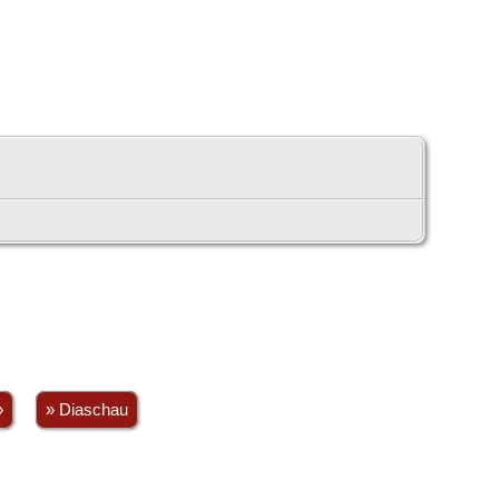
»
» Diaschau