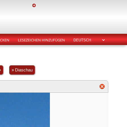
CKEN
LESEZEICHEN HINZUFÜGEN
»
» Diaschau