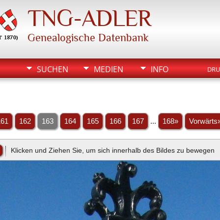
TNG-ADLER
Genealogische Datenbank
SUCHEN
MEDIEN
INFO
DRU
161
162
163
164
165
166
167
...
168»
Vorwärts