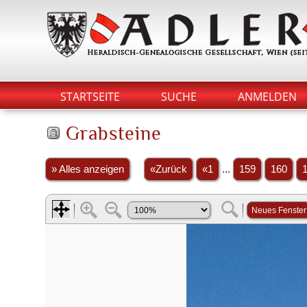
STARTSEITE
SUCHE
ANMELDEN
Grabsteine
» Alles anzeigen
«Zurück
«1
...
159
160