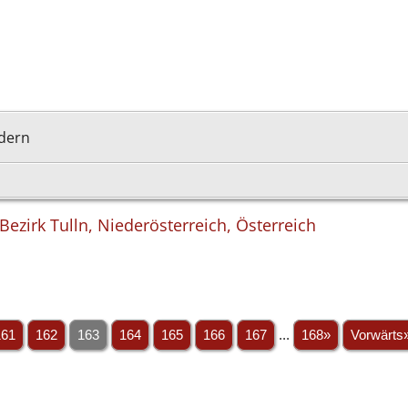
rdern
ezirk Tulln, Niederösterreich, Österreich
161
162
163
164
165
166
167
...
168»
Vorwärts