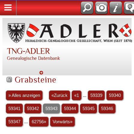
TNG-ADLER
Genealogische Datenbank
Grabsteine
» Alles anzeigen
«Zurück
«1
...
59339
59340
59341
59342
59343
59344
59345
59346
59347
...
62756»
Vorwärts»