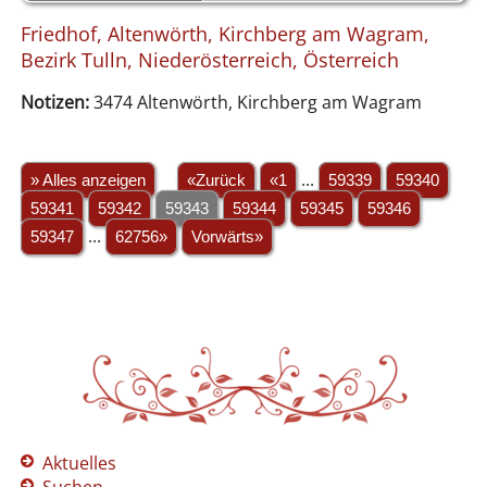
Friedhof, Altenwörth, Kirchberg am Wagram,
Bezirk Tulln, Niederösterreich, Österreich
Notizen:
3474 Altenwörth, Kirchberg am Wagram
» Alles anzeigen
«Zurück
«1
...
59339
59340
59341
59342
59343
59344
59345
59346
59347
...
62756»
Vorwärts»
Aktuelles
Suchen