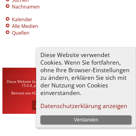
Nachnamen
Kalender
Alle Medien
Quellen
Diese Website verwendet
Cookies. Wenn Sie fortfahren,
ohne Ihre Browser-Einstellungen
TNG-ADLER
©
2026
zu ändern, erklären Sie sich mit
Diese Website läuft mit
The Next Generation of Genealogy Sitebuilding
v.
der Nutzung von Cookies
15.0.4, programmiert von Darrin Lythgoe © 2001-2026.
einverstanden.
Betreut von
ADLER Heraldisch-Genealogische Gesellschaft, Wien
. |
Datenschutzerklärung
.
Datenschutzerklärung anzeigen
Zur Desktop-Webseite wechseln
Verstanden