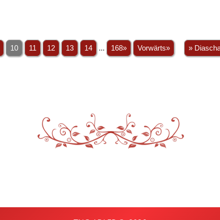
10
11
12
13
14
...
168»
Vorwärts»
» Diasch