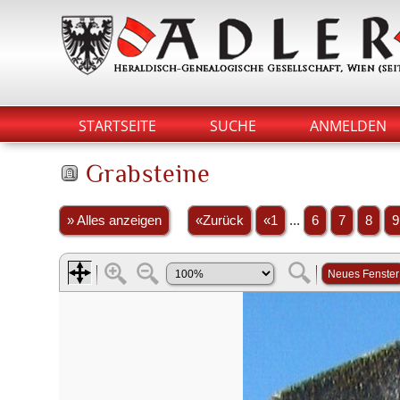
STARTSEITE
SUCHE
ANMELDEN
Grabsteine
» Alles anzeigen
«Zurück
«1
...
6
7
8
9