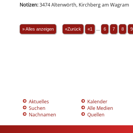
Notizen:
3474 Altenwörth, Kirchberg am Wagram
» Alles anzeigen
«Zurück
«1
...
6
7
8
9
Aktuelles
Kalender
Suchen
Alle Medien
Nachnamen
Quellen