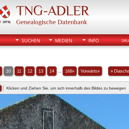
TNG-ADLER
Genealogische Datenbank
SUCHEN
MEDIEN
INFO
DRU
10
11
12
13
14
...
168»
Vorwärts»
» Diasch