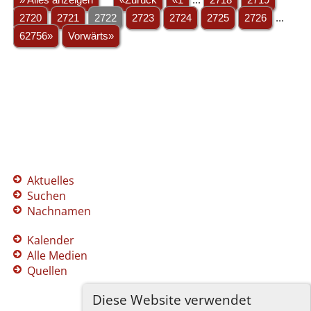
2720
2721
2722
2723
2724
2725
2726
...
62756»
Vorwärts»
Aktuelles
Suchen
Nachnamen
Kalender
Alle Medien
Quellen
Diese Website verwendet