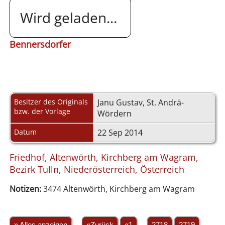
Wird geladen...
Bennersdorfer
Besitzer des Originals
Janu Gustav, St. Andrä-
bzw. der Vorlage
Wördern
Datum
22 Sep 2014
Friedhof, Altenwörth, Kirchberg am Wagram,
Bezirk Tulln, Niederösterreich, Österreich
Notizen:
3474 Altenwörth, Kirchberg am Wagram
» Alles anzeigen
«Zurück
«1
...
2718
2719