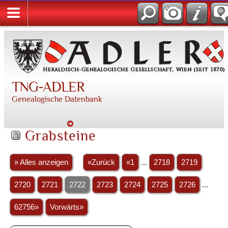
TNG-ADLER
Genealogische Datenbank
Grabsteine
» Alles anzeigen
«Zurück
«1
...
2718
2719
2720
2721
2722
2723
2724
2725
2726
...
62756»
Vorwärts»