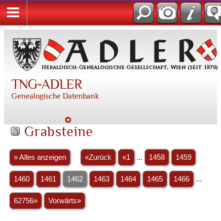
TNG-ADLER
Genealogische Datenbank
Grabsteine
» Alles anzeigen
«Zurück
«1
...
1458
1459
1460
1461
1462
1463
1464
1465
1466
...
62756»
Vorwärts»