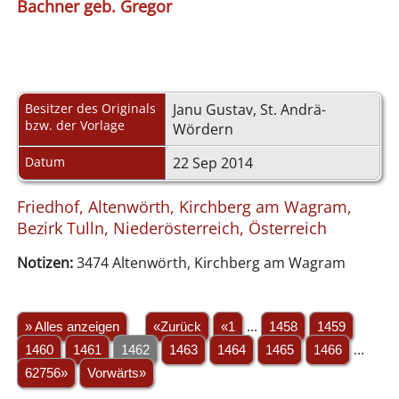
Bachner geb. Gregor
Besitzer des Originals
Janu Gustav, St. Andrä-
bzw. der Vorlage
Wördern
Datum
22 Sep 2014
Friedhof, Altenwörth, Kirchberg am Wagram,
Bezirk Tulln, Niederösterreich, Österreich
Notizen:
3474 Altenwörth, Kirchberg am Wagram
» Alles anzeigen
«Zurück
«1
...
1458
1459
1460
1461
1462
1463
1464
1465
1466
...
62756»
Vorwärts»