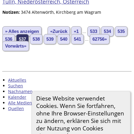
Tulln, Niederösterreich, Österreich
Notizen:
3474 Altenwörth, Kirchberg am Wagram
» Alles anzeigen
«Zurück
«1
...
533
534
535
536
537
538
539
540
541
...
62756»
Vorwärts»
Aktuelles
Suchen
Nachnamen
Kalender
Diese Website verwendet
Alle Medien
Cookies. Wenn Sie fortfahren,
Quellen
ohne Ihre Browser-Einstellungen
zu ändern, erklären Sie sich mit
der Nutzung von Cookies