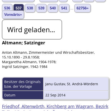
536
537
538
539
540
541
...
62756»
Vorwärts»
Wird geladen...
Altmann; Satzinger
Anton Altmann, Zimmermeister und Wirschaftsbesitzer,
15.10.1890 - 29.8.1958;
Margaretha Altmann, 1904-1978;
Ingrid Satzinger, 1942-1984
Besitzer des Originals
Janu Gustav, St. Andrä-Wördern
bzw. der Vorlage
Datum
22 Sep 2014
Friedhof, Altenwörth, Kirchberg am Wagram, Bezirk