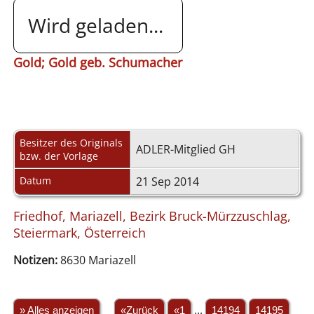
Wird geladen...
Gold; Gold geb. Schumacher
Besitzer des Originals
ADLER-Mitglied GH
bzw. der Vorlage
Datum
21 Sep 2014
Friedhof, Mariazell, Bezirk Bruck-Mürzzuschlag,
Steiermark, Österreich
Notizen:
8630 Mariazell
» Alles anzeigen
«Zurück
«1
...
14194
14195