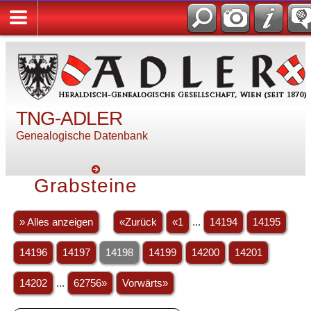
TNG-ADLER
Genealogische Datenbank
Grabsteine
» Alles anzeigen
«Zurück
«1
...
14194
14195
14196
14197
14198
14199
14200
14201
14202
...
62756»
Vorwärts»