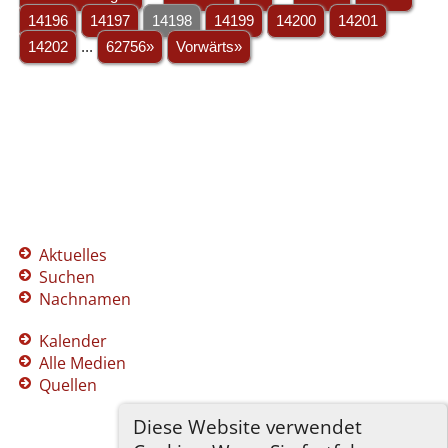
14196
14197
14198
14199
14200
14201
14202
...
62756»
Vorwärts»
Aktuelles
Suchen
Nachnamen
Kalender
Alle Medien
Quellen
Diese Website verwendet