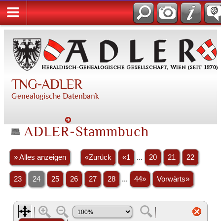
TNG-ADLER
Genealogische Datenbank
ADLER-Stammbuch
» Alles anzeigen
«Zurück
«1
...
20
21
22
23
24
25
26
27
28
...
44»
Vorwärts»