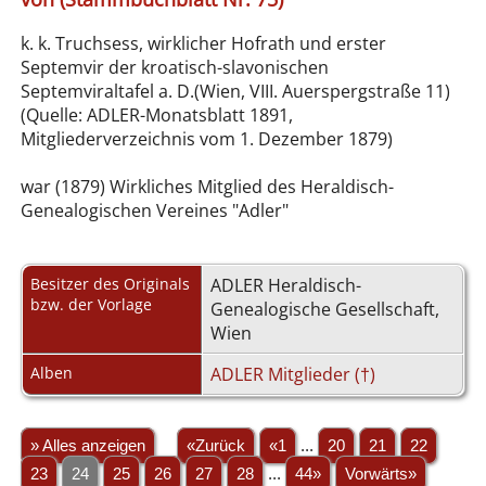
k. k. Truchsess, wirklicher Hofrath und erster
Septemvir der kroatisch-slavonischen
Septemviraltafel a. D.(Wien, VIII. Auerspergstraße 11)
(Quelle: ADLER-Monatsblatt 1891,
Mitgliederverzeichnis vom 1. Dezember 1879)
war (1879) Wirkliches Mitglied des Heraldisch-
Genealogischen Vereines "Adler"
Besitzer des Originals
ADLER Heraldisch-
bzw. der Vorlage
Genealogische Gesellschaft,
Wien
Alben
ADLER Mitglieder (†)
» Alles anzeigen
«Zurück
«1
...
20
21
22
23
24
25
26
27
28
...
44»
Vorwärts»