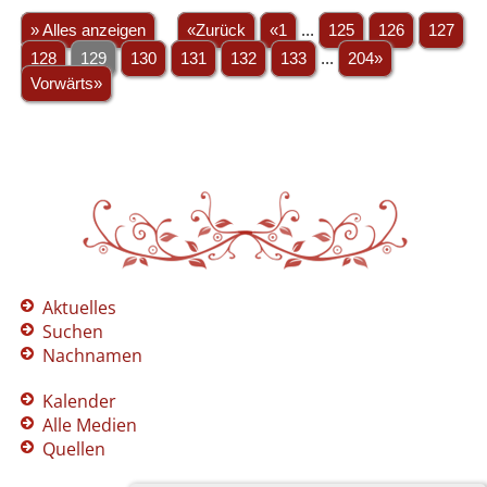
» Alles anzeigen
«Zurück
«1
...
125
126
127
128
129
130
131
132
133
...
204»
Vorwärts»
Aktuelles
Suchen
Nachnamen
Kalender
Alle Medien
Quellen