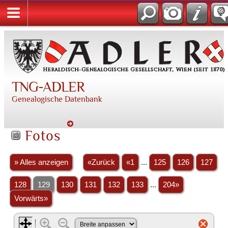
TNG-ADLER
Genealogische Datenbank
Fotos
» Alles anzeigen
«Zurück
«1
...
125
126
127
128
129
130
131
132
133
...
204»
Vorwärts»