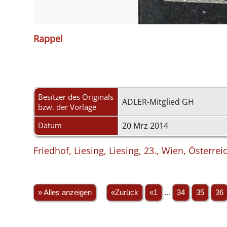
Rappel
Besitzer des Originals
ADLER-Mitglied GH
bzw. der Vorlage
Datum
20 Mrz 2014
Friedhof, Liesing, Liesing, 23., Wien, Österrei
» Alles anzeigen
«Zurück
«1
...
34
35
36