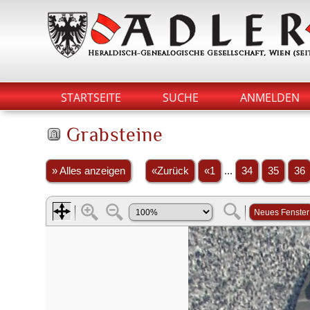
STARTSEITE
SUCHE
ANMELDEN
Grabsteine
» Alles anzeigen
«Zurück
«1
...
34
35
36