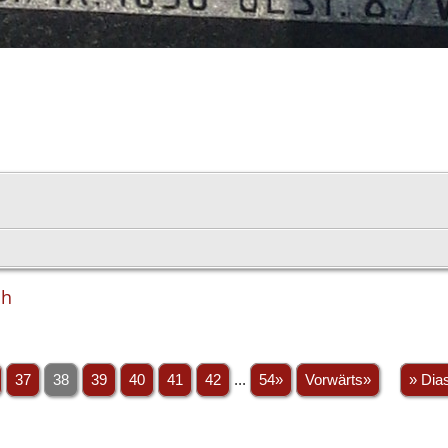
ch
37
38
39
40
41
42
...
54»
Vorwärts»
» Dia