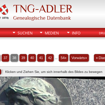
TNG-ADLER
Genealogische Datenbank
SUCHEN
MEDIEN
INFO
DRU
37
38
39
40
41
42
...
54»
Vorwärts»
» Dia