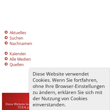
Aktuelles
Suchen
Nachnamen
Kalender
Alle Medien
Quellen
Diese Website verwendet
Cookies. Wenn Sie fortfahren,
ohne Ihre Browser-Einstellungen
zu ändern, erklären Sie sich mit
der Nutzung von Cookies
TNG-ADLER
©
2026
einverstanden.
Diese Website läuft mit
The Next Generation of Genealogy Sitebuilding
v.
15.0.4, programmiert von Darrin Lythgoe © 2001-2026.