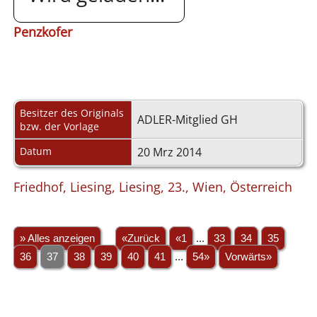
Penzkofer
Besitzer des Originals
ADLER-Mitglied GH
bzw. der Vorlage
Datum
20 Mrz 2014
Friedhof, Liesing, Liesing, 23., Wien, Österreich
» Alles anzeigen
«Zurück
«1
...
33
34
35
36
37
38
39
40
41
...
54»
Vorwärts»