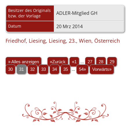
Besitzer des Originals
ADLER-Mitglied GH
bzw. der Vorlage
Datum
20 Mrz 2014
Friedhof, Liesing, Liesing, 23., Wien, Österreich
» Alles anzeigen
«Zurück
«1
...
27
28
29
30
31
32
33
34
35
...
54»
Vorwärts»