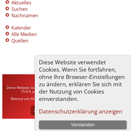
Aktuelles
Suchen
Nachnamen
Kalender
Alle Medien
Quellen
Diese Website verwendet
Cookies. Wenn Sie fortfahren,
ohne Ihre Browser-Einstellungen
TNG-ADLER
©
2026
zu ändern, erklären Sie sich mit
Diese Website läuft mit
The Next Generation of Genealogy Sitebuilding
v.
der Nutzung von Cookies
15.0.4, programmiert von Darrin Lythgoe © 2001-2026.
einverstanden.
Betreut von
ADLER Heraldisch-Genealogische Gesellschaft, Wien
. |
Datenschutzerklärung
.
Zur Desktop-Webseite wechseln
Datenschutzerklärung anzeigen
Verstanden