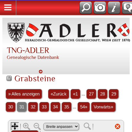
TNG-ADLER
Genealogische Datenbank
Grabsteine
» Alles anzeigen
«Zurück
«1
...
27
28
29
30
31
32
33
34
35
...
54»
Vorwärts»