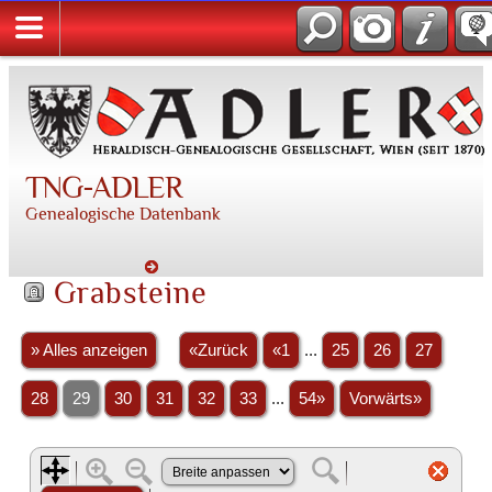
TNG-ADLER
Genealogische Datenbank
Grabsteine
» Alles anzeigen
«Zurück
«1
...
25
26
27
28
29
30
31
32
33
...
54»
Vorwärts»