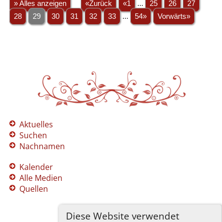
» Alles anzeigen
«Zurück
«1
...
25
26
27
28
29
30
31
32
33
...
54»
Vorwärts»
Aktuelles
Suchen
Nachnamen
Kalender
Alle Medien
Quellen
Diese Website verwendet