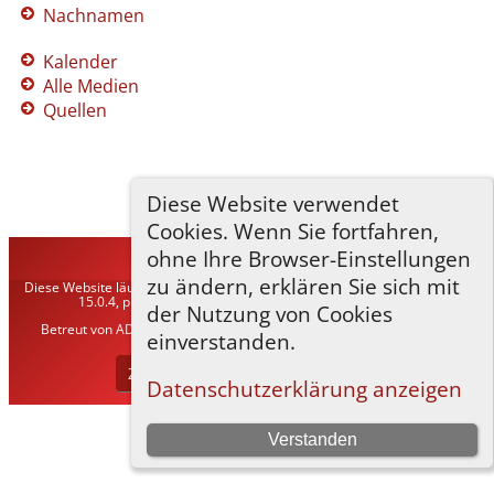
Nachnamen
Kalender
Alle Medien
Quellen
Diese Website verwendet
Cookies. Wenn Sie fortfahren,
ohne Ihre Browser-Einstellungen
TNG-ADLER
©
2026
zu ändern, erklären Sie sich mit
Diese Website läuft mit
The Next Generation of Genealogy Sitebuilding
v.
15.0.4, programmiert von Darrin Lythgoe © 2001-2026.
der Nutzung von Cookies
Betreut von
ADLER Heraldisch-Genealogische Gesellschaft, Wien
. |
einverstanden.
Datenschutzerklärung
.
Zur Desktop-Webseite wechseln
Datenschutzerklärung anzeigen
Verstanden