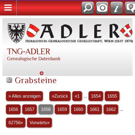
TNG-ADLER
Genealogische Datenbank
Grabsteine
» Alles anzeigen
«Zurück
«1
...
1654
1655
1656
1657
1658
1659
1660
1661
1662
...
62756»
Vorwärts»