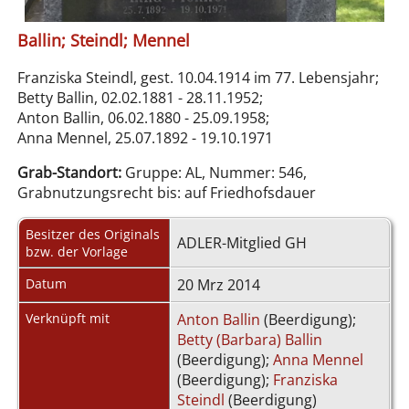
Ballin; Steindl; Mennel
Franziska Steindl, gest. 10.04.1914 im 77. Lebensjahr;
Betty Ballin, 02.02.1881 - 28.11.1952;
Anton Ballin, 06.02.1880 - 25.09.1958;
Anna Mennel, 25.07.1892 - 19.10.1971
Grab-Standort:
Gruppe: AL, Nummer: 546,
Grabnutzungsrecht bis: auf Friedhofsdauer
Besitzer des Originals
ADLER-Mitglied GH
bzw. der Vorlage
Datum
20 Mrz 2014
Verknüpft mit
Anton Ballin
(Beerdigung);
Betty (Barbara) Ballin
(Beerdigung);
Anna Mennel
(Beerdigung);
Franziska
Steindl
(Beerdigung)