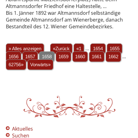
Altmannsdorfer Friedhof eine Haltestelle, ...
Bis 1. Jänner 1892 war Altmannsdorf selbständige
Gemeinde Altmannsdorf am Wienerberge, danach
Bestandteil des 12. Wiener Gemeindebezirkes.
» Alles anzeigen
«Zurück
«1
...
1654
1655
1656
1657
1658
1659
1660
1661
1662
...
62756»
Vorwärts»
Aktuelles
Suchen