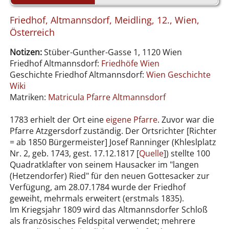
Friedhof, Altmannsdorf, Meidling, 12., Wien,
Österreich
Notizen:
Stüber-Gunther-Gasse 1, 1120 Wien
Friedhof Altmannsdorf:
Friedhöfe Wien
Geschichte Friedhof Altmannsdorf:
Wien Geschichte
Wiki
Matriken:
Matricula Pfarre Altmannsdorf
1783 erhielt der Ort eine
eigene Pfarre
. Zuvor war die
Pfarre Atzgersdorf zuständig. Der Ortsrichter [Richter
= ab 1850 Bürgermeister] Josef Ranninger (Khleslplatz
Nr. 2, geb. 1743, gest. 17.12.1817 [
Quelle
]) stellte 100
Quadratklafter von seinem Hausacker im "langen
(Hetzendorfer) Ried" für den neuen Gottesacker zur
Verfügung, am 28.07.1784 wurde der Friedhof
geweiht, mehrmals erweitert (erstmals 1835).
Im Kriegsjahr 1809 wird das Altmannsdorfer Schloß
als französisches Feldspital verwendet; mehrere