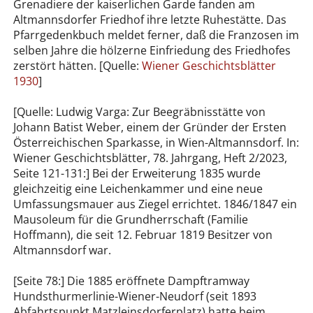
Grenadiere der kaiserlichen Garde fanden am
Altmannsdorfer Friedhof ihre letzte Ruhestätte. Das
Pfarrgedenkbuch meldet ferner, daß die Franzosen im
selben Jahre die hölzerne Einfriedung des Friedhofes
zerstört hätten. [Quelle:
Wiener Geschichtsblätter
1930
]
[Quelle: Ludwig Varga: Zur Beegräbnisstätte von
Johann Batist Weber, einem der Gründer der Ersten
Österreichischen Sparkasse, in Wien-Altmannsdorf. In:
Wiener Geschichtsblätter, 78. Jahrgang, Heft 2/2023,
Seite 121-131:] Bei der Erweiterung 1835 wurde
gleichzeitig eine Leichenkammer und eine neue
Umfassungsmauer aus Ziegel errichtet. 1846/1847 ein
Mausoleum für die Grundherrschaft (Familie
Hoffmann), die seit 12. Februar 1819 Besitzer von
Altmannsdorf war.
[Seite 78:] Die 1885 eröffnete Dampftramway
Hundsthurmerlinie-Wiener-Neudorf (seit 1893
Abfahrtspunkt Matzleinsdorferplatz) hatte beim