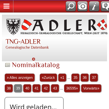
TNG-ADLER
Genealogische Datenbank
Nominalkatalog
» Alles anzeigen
«Zurück
«1
...
35
36
37
38
39
40
41
42
43
...
36595»
Vorwärts»
Wird geladen...