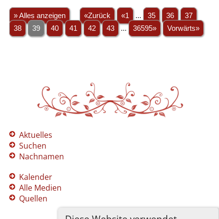
» Alles anzeigen
«Zurück
«1
...
35
36
37
38
39
40
41
42
43
...
36595»
Vorwärts»
Aktuelles
Suchen
Nachnamen
Kalender
Alle Medien
Quellen
Diese Website verwendet